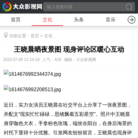
首页
文化
头条
音乐
当前位置：
首页
>
文化
王晓晨晒夜景图 现身评论区暖心互动
2022-07-08 12:14:19
人气：
418
编辑：大众影视网
近日，实力女演员王晓晨在社交平台上分享了一张夜景图，
并配文“现实忙忙碌碌，思绪飘着五彩星空”。照片中王晓晨
身穿咖色大衣，手拿粉色玫瑰，端坐在阳台，在身后海景的
衬托下显得十分优雅。引发网友纷纷留言，王晓晨也现身评