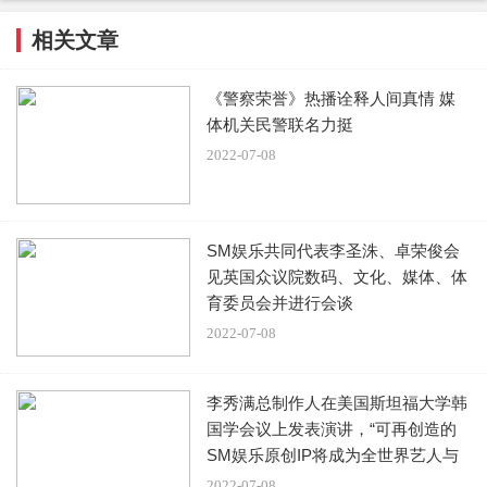
相关文章
《警察荣誉》热播诠释人间真情 媒
体机关民警联名力挺
2022-07-08
SM娱乐共同代表李圣洙、卓荣俊会
见英国众议院数码、文化、媒体、体
育委员会并进行会谈
2022-07-08
李秀满总制作人在美国斯坦福大学韩
国学会议上发表演讲，“可再创造的
SM娱乐原创IP将成为全世界艺人与
产消者梦想的基石”
2022-07-08