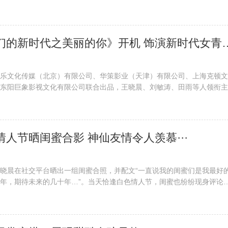
在热播，其中，由赵今麦饰演的热爱漫画的少女温小阳也在近期上线。温
利？请锁定每晚八点湖南卫视金鹰剧···
​ 王晓晨《我们的新时代之美丽的你
乐文化传媒（北京）有限公司、华策影业（天津）有限公司、上海克顿文
东阳巨象影视文化有限公司联合出品，王晓晨、刘敏涛、田雨等人领衔主
年献礼剧《我们的新时代之美丽的你》在北京正式开机。《我们的时代之美
执导，赵依芳、傅斌星老师联合出品···
色情人节晒闺蜜合影 神仙友情令人羡慕···
晓晨在社交平台晒出一组闺蜜合照，并配文“一直说我的闺蜜们是我最好
年，期待未来的几十年…”。当天恰逢白色情人节，闺蜜也纷纷现身评论
十几年的友情太令人羡慕了。照片中王晓晨和闺蜜互相依偎，互相拥抱，
的闺蜜情，着实令人羡慕。据悉，···