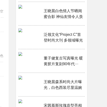
王晓晨白色情人节晒闺
空
》将
蜜合影 神仙友情令人羡
日
慕···
泛领文化“Project C”首
登时尚大刊 多领域曝光
引出道期待···
色
董子健复古写真曝光 暖
的
黄胶片复刻90年代···
王晓晨森系时尚大片曝
光，白色西装尽显温婉
恬静···
夸
宋茜慕斯玫瑰造型亮相