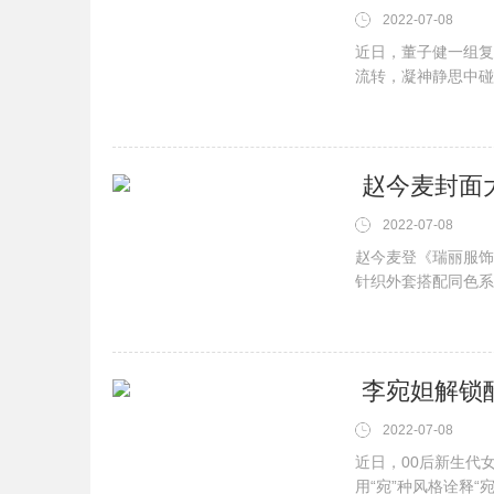
2022-07-08
近日，董子健一组复
流转，凝神静思中碰
于17日收官，郭靖
晚CCTV8大结局。责任
​ 赵今麦封
2022-07-08
赵今麦登《瑞丽服饰
针织外套搭配同色系
味道，更显灵动俏皮
《少年派的小欢喜》，
​ 李宛妲解锁
2022-07-08
近日，00后新生代
用“宛”种风格诠释