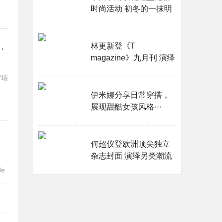
部
时尚活动 初冬的一抹明
艳亮色···
获2020年度瑞星大赛全国总冠军···
林更新登《T
magazine》九月刊 演绎
质朴自然田园大片···
“瑞
表现
伊米娜分享日常穿搭，
，
展现甜酷女孩风格···
何超仪登欧洲顶尖独立
杂志封面 演绎另类潮流
风尚···
e
而
她