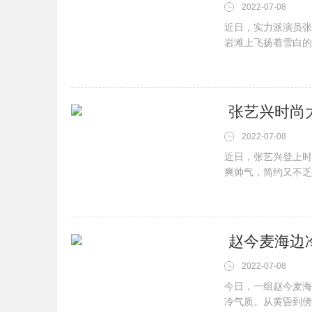
2022-07-08
近日，实力派演员张
岩滩上飞扬着雪白的
论是充满冬日暖男感
感轻松驾驭，用他充
​ 张艺兴时尚
2022-07-08
近日，张艺兴登上时
爽帅气，简约又不乏
感，同时也更多了几
点缀银色项链彰显个
​ 赵今麦海
2022-07-08
今日，一组赵今麦海
冷气质。从黄昏到傍