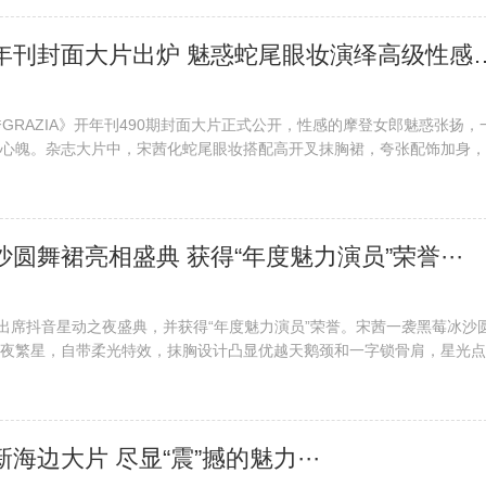
​ 宋茜杂志开年刊封面大片出炉 魅
秀GRAZIA》开年刊490期封面大片正式公开，性感的摩登女郎魅惑张扬，
心魄。杂志大片中，宋茜化蛇尾眼妆搭配高开叉抹胸裙，夸张配饰加身，
傲的眼神增添冷感魅惑，流露暗黑高级性感美。2021年第一封，百变时
责任编辑：亱乢侁(TT15）···
沙圆舞裙亮相盛典 获得“年度魅力演员”荣誉···
邀出席抖音星动之夜盛典，并获得“年度魅力演员”荣誉。宋茜一袭黑莓冰沙
夜繁星，自带柔光特效，抹胸设计凸显优越天鹅颈和一字锁骨肩，星光点
幻色彩，尽显柔美典雅气质。在上台领取时她发言表示“很感谢这个荣誉
，2021希望让大家看到更多不一···
新海边大片 尽显“震”撼的魅力···