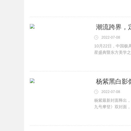
张的过膝长靴，都尽
作品《叶问4：完结篇》
2022-07-08
10月22日，中国
星盛典暨东方美学之夜
优异，荣膺2020
与中国超概念彩妆品牌
​ 杨紫黑白
2022-07-08
杨紫最新封面释出，
九号摩登》双封面，
杨紫也正如描述的那
可以一个人自在待着