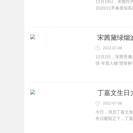
11月19日，宋茜作
2020/21早春
尚格调。沉醉于光影
品时光电影之旅。“分
​ 宋茜黛绿
2022-07-08
12月2日，宋茜受邀
惧·年度人物”荣誉称号
CHANEL首饰及
摆勾勒曼妙身姿，展露
​ 丁嘉文生
2022-07-08
今日，演员丁嘉文发
冬日暖阳之下，丁嘉
说着属于自己的故事
光，邻家感满满，看