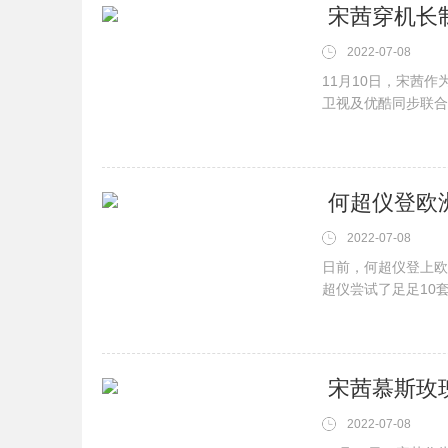
​ 宋茜穿机
2022-07-08
11月10日，宋茜
卫视及优酷同步联合
演“制服杀”，大长
壕又帅”，表演合作演唱歌
​ 何超仪登
2022-07-08
日前，何超仪登上欧
超仪尝试了足足10
时尚等诸多领域的何
的首饰，也能够轻松
​ 宋茜慕斯
2022-07-08