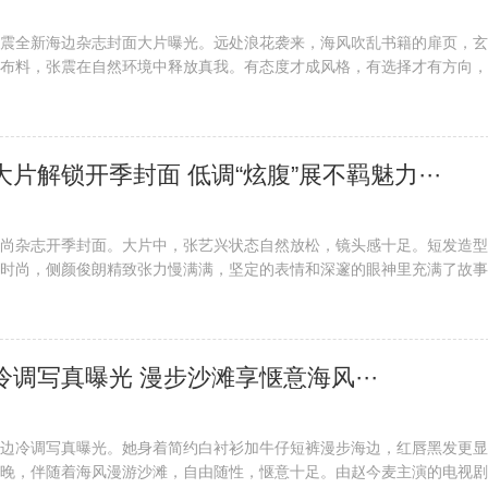
震全新海边杂志封面大片曝光。远处浪花袭来，海风吹乱书籍的扉页，玄
布料，张震在自然环境中释放真我。有态度才成风格，有选择才有方向，
的毛皮大衣，还是有着张扬印花风格独特的收腰外套，他都通过满分的时
满故事感的眼神，向镜头传达他独···
大片解锁开季封面 低调“炫腹”展不羁魅力···
尚杂志开季封面。大片中，张艺兴状态自然放松，镜头感十足。短发造型
时尚，侧颜俊朗精致张力慢满满，坚定的表情和深邃的眼神里充满了故事
分迷人的成熟。张艺兴在本次拍摄中尝试了多组造型。黑色风衣复古硬朗
性不羁，整体造型神秘别致，气场十···
边冷调写真曝光 漫步沙滩享惬意海风···
边冷调写真曝光。她身着简约白衬衫加牛仔短裤漫步海边，红唇黑发更显
晚，伴随着海风漫游沙滩，自由随性，惬意十足。由赵今麦主演的电视剧