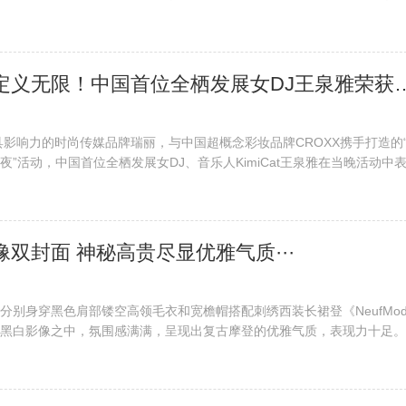
显少女的鬼马特质，将绝佳的时尚驾驭力，无限释放。 李宛妲出演的首
曾收获11.8亿···
​ 潮流跨界，定义无限！中国首位全栖发展女DJ王泉雅荣
极具影响力的时尚传媒品牌瑞丽，与中国超概念彩妆品牌CROXX携手打造的
”活动，中国首位全栖发展女DJ、音乐人KimiCat王泉雅在当晚活动中
年度瑞星大赛全国总冠军。10月22日，中国极具影响力的时尚传媒品牌瑞丽
CROXX携手打造的“瑞星盛典···
影像双封面 神秘高贵尽显优雅气质···
分别身穿黑色肩部镂空高领毛衣和宽檐帽搭配刺绣西装长裙登《NeufMod
黑白影像之中，氛围感满满，呈现出复古摩登的优雅气质，表现力十足。
样“构建自己的乌托邦，岛屿上没有外界的波涛汹涌，风平浪静的水边，
。一点点靠作品来建立一个更自由的···