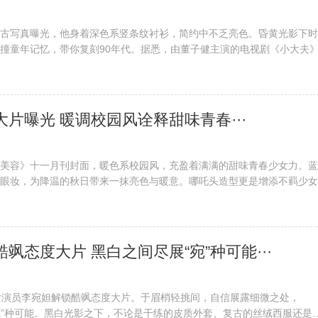
古写真曝光，他身着深色系竖条纹衬衫，简约中不乏亮色。昏黄光影下时
撞童年记忆，带你复刻90年代。据悉，由董子健主演的电视剧《小大夫
（董子健饰）和黄蓉（张嘉倪饰）的感情将迎来怎样的结局，敬请关注17
编辑：牁焨檨(TT--1016）···
面大片曝光 暖调校园风诠释甜味青春···
美容》十一月刊封面，暖色系校园风，充盈着满满的甜味青春少女力。蓝
眼妆，为降温的秋日带来一抹亮色与暖意。哪吒头造型更是增添不羁少女
。此外，赵今麦于近日登本届金鹰艺术节开幕式晚会，表演青春歌舞短剧
再次以“林妙妙”身份登台，青春···
酷飒态度大片 黑白之间尽展“宛”种可能···
女演员李宛妲解锁酷飒态度大片。于眉梢轻挑间，自信展露细微之处，
“宛”种可能。黑白光影之下，不论是干练的皮质外套、复古的丝绒西服还是