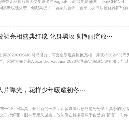
为香奈儿品牌形象大使受邀出席VogueFilm时装电影盛典，身着CHANEL
度假系列慕斯玫瑰外套，佩戴高级手工坊系列首饰，香奈儿女郎尽显优雅简约的
流转，映照出梦幻迷人，携一抹悠然闲适的浪漫惬意，于初冬之夜，驻足
享一部电影”，在盛典预热的邀请函中，···
烟波裙亮相盛典红毯 化身黑玫瑰艳丽绽放···
出席2020COSMO时尚盛典，两套造型现身惊艳亮相，并获得2020“时尚
。宋茜首先身着Alexandre Vauthier 2020秋季高定黛绿烟波礼服，配以
彩妆系列走上红毯，黛绿绸缎裙摆将黑与绿巧妙拼接，萦绕光泽质感，高开
复古优雅魅力。之后身着MONOT 2020秋···
日大片曝光，花样少年暖耀初冬···
布一组生日写真，开启新的一岁，众多媒体和粉丝也纷纷送上真挚的祝福
文手持鲜花，眼神坚定又温柔，他仿佛在解读着属于自己的“花语”，向你
。光影映衬下，俊美少年身穿白色学院风针织外套，正在享受片刻的静谧
似随意捕捉的瞬间，却让人拥有···