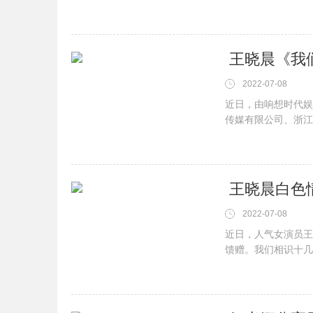
《爱的理想生活》正
阳的兼职生活能否顺
2022-07-08
近日，由响想时代娱
传媒有限公司、浙江
的庆祝建党100周
的你》由刘海波导演
​ 王晓晨白
2022-07-08
近日，人气女演员王
馈赠。我们相识十几
互相表白，网友直呼
连对视都展现了满满