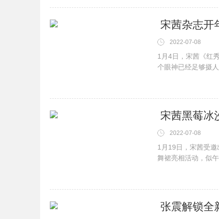
2022-07-08
1月4日，宋茜《红
个眼神已经足够摄人
显酷飒气场，凌冽高
茜持续解锁全新风格。
​ 宋茜黑莓冰
2022-07-08
1月19日，宋茜受
舞裙亮相活动，似午
流光溢彩更添几分梦
感谢大家的支持和喜欢
​ 张震解锁全