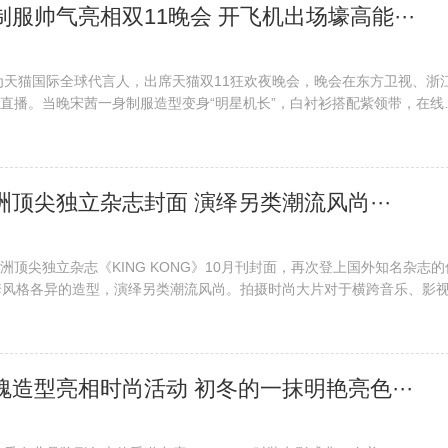
长制服帅气亮相双11晚会 开飞机出场壕高能···
作为天猫国际全球代言人，出席天猫双11狂欢夜晚会，晚会在东方卫视、浙
直播。当晚宋茜一身制服造型变身“明星机长”，白衬衫搭配紫领带，在线
腿身姿挺拔酷飒来袭。宋茜以坐飞机的形式现身舞台，高能出场令观众直呼
曲《lover boy 88》，···
欧洲顶尖独立杂志封面 演绎另类潮流风尚···
洲顶尖独立杂志《KING KONG》10月刊封面，再次登上国外知名杂志的
套风格各异的造型，演绎另类潮流风尚。拍摄时尚大片对于横跨音乐、影
超仪来说，也是一项游刃有余的工作，即使头顶夸张的发型，佩带独特风
驾驭，显示出了强大的气场。常驻于柏···
玫瑰造型亮相时尚活动 初冬的一抹明艳亮色···