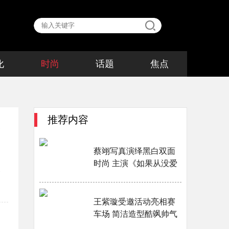
化
时尚
话题
焦点
推荐内容
海开幕···
蔡翊写真演绎黑白双面
时尚 主演《如果从没爱
过你》正在热播···
够看
王紫璇受邀活动亮相赛
车场 简洁造型酷飒帅气
···