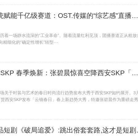
​ 索尼影像系统赋能千亿级赛道：OST.传媒的“综艺感”直播进阶之路·
历着一场静水流深的“工业革命”。随着流量红利见顶，团播赛道正从粗放
向精细化的“确定性增长”转型···
​ 费加罗x西安SKP 春季焕新：张碧晨惊喜空降西安SKP「云镜春日」大秀·
场关于时装与艺术的春日时尚流行趋势发布大秀于西安SKP如约展开。3
百货西安SKP发布「云镜春日」春上新趋势大秀，特邀张碧晨作为重磅走
​ 被低估的精品短剧