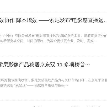
​ 远程调试 高效协作 降本增效 ——索尼发布“电影感
，索尼（中国）有限公司发布“电影感直播远程调试”服务工具。随着直播行业
构希望突破空间、时间的限制，为客户提供更专业、及时、高效···
索尼影像产品稳居京东双 11 多项榜首···
 11 全球好物节圆满收官，索尼凭借强劲产品力与良好市场口碑，在京东平台
功实现 “双登顶”—— 稳居微单相机与镜头···