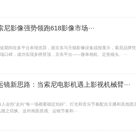
索尼影像强势领跑618影像市场···
促期间在多平台表现优异，据京东与天猫影像设备战报显示，索尼品牌凭
场口碑，成功实现多榜登顶，京东平台——微单相机、定焦镜头、···
化运镜新思路：当索尼电影机遇上影视机械臂···
有人会拍”走向“每一场都要稳定拍好”。灯光和音乐节奏配合主播和其他团
头随之切换。这对画面质感、运镜节奏和···