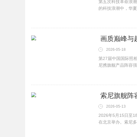
第五次科技革命浪潮
的科技浪潮中，华夏
&l···
​ 画质巅峰与
2026-05-18
第27届中国国际照相
尼携旗舰产品阵容强
师"为···
​ 索尼旗舰阵
2026-05-13
2026年5月15日至
在北京举办。索尼多款重
···