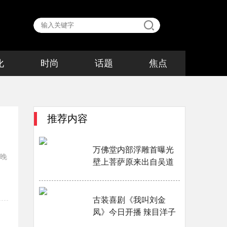
化
时尚
话题
焦点
推荐内容
万佛堂内部浮雕首曝光
晚
壁上菩萨原来出自吴道
子之手？···
古装喜剧《我叫刘金
凤》今日开播 辣目洋子
李宏毅“拿捏”快乐···