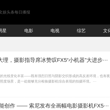
文娱头条每日播报
明星
电影
电视
综艺
文
大理，摄影指导席冰赞叹FX5“小机器”大进步···
的光线变化丰富——既有强烈日照与阴影交织形成的高反差环境，也有夜
照度场景，是一处能够充分检验摄影机综合表现的拍摄环境。···
赋能创作 —— 索尼发布全画幅电影摄影机FX5···