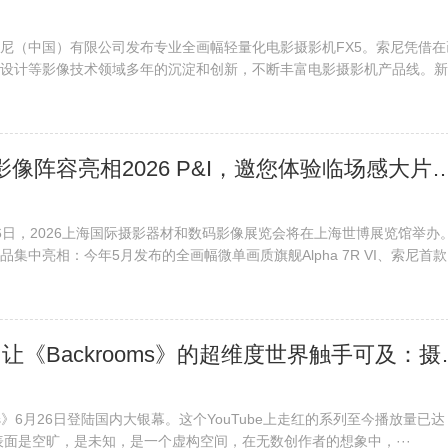
日，索尼（中国）有限公司发布专业全画幅轻量化电影摄影机FX5。索尼凭借在
设计等影像技术领域多年的沉淀和创新，不断丰富电影摄影机产品线。新
​ 索尼携旗舰影像阵容亮相2026 P&I，邀您体验
至26日，2026上海国际摄影器材和数码影像展览会将在上海世博展览馆举办
集中亮相：今年5月发布的全画幅微单画质旗舰Alpha 7R VI、索尼首款·
​ CineAltaV 2 让《Backr
oms》6月26日登陆国内大银幕。这个YouTube上走红的系列至今播放量已达
室”表面是空旷，是未知，是一个虚构空间，在无数创作者的想象中，···