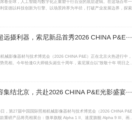
席卷全球，人工智能与数字化正重塑千行百业的底层逻辑。在这场百年一
利亚德以科技创新为引擎、以场景跨界为半径，打破产业发展边界，探索
超远摄利器，索尼新品首秀2026 CHINA P&E···
机械影像器材与技术博览会（2026 CHINA P&E）正在北京火热进行中
势亮相。今年恰逢G大师镜头诞生十周年，索尼展台以"致敬十年 明日之
容集结北京，共赴2026 CHINA P&E光影盛宴···
18日，第27届中国国际照相机械影像器材与技术博览会（2026 CHINA P&
磅产品将亮相展台：微单旗舰 Alpha 1 II、速度旗舰 Alpha 9 III、画