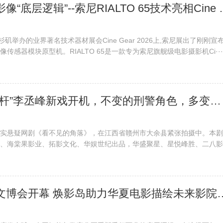
​ 无限创想的影像“底层逻辑”-
洛杉矶举办的业界著名技术器材展会Cine Gear 2026上,索尼展出了刚刚宣
5影像传感器模块原型机。RIALTO 65是一款专为索尼旗舰级电影摄影机Ci···
​ “刑警队长标杆”李丞峰新戏开机，不变的刑警角色，多变的演绎风格···
实悬疑网剧《看不见的角落》，在江西省赣州市大余县紧张拍摄中。本剧
、海棠果影业、拓影文化、华娱世纪出品，华盛聚星、星悦峰胜、二八影·
​ 第二十二届文博会开幕 焕影岛助力