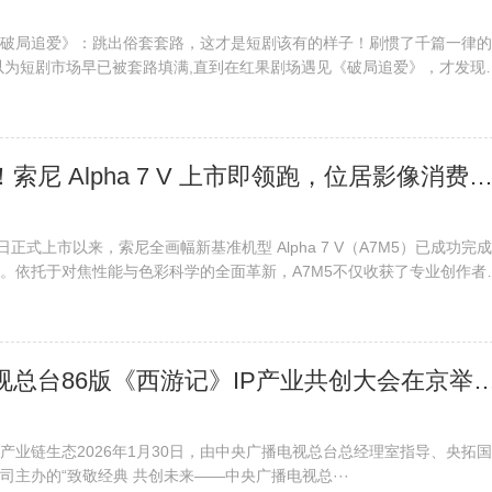
破局追爱》：跳出俗套套路，这才是短剧该有的样子！刷惯了千篇一律的
以为短剧市场早已被套路填满,直到在红果剧场遇见《破局追爱》，才发现
​ 全画幅首选！索尼 Alpha 7 V 上市即领跑，位居影像消费市场榜首·
月 2 日正式上市以来，索尼全画幅新基准机型 Alpha 7 V（A7M5）已成功完
。依托于对焦性能与色彩科学的全面革新，A7M5不仅收获了专业创作者
​ 中央广播电视总台86版《西游记》IP产业共创大
产业链生态2026年1月30日，由中央广播电视总台总经理室指导、央拓
司主办的“致敬经典 共创未来——中央广播电视总···