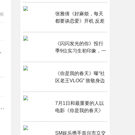
张雅倩《好麻烦，每天
画
品
都要谈恋爱》开机 反差
演绎双面少女···
《闪闪发光的你》投行
临场感大片现场···
季9位实习生初印象，一
个个都是“别人家的孩子
啊”···
。
《你是我的春天》曝“社
··
区老王VLOG” 致敬身边
每一位默默奉献的“你”···
7月1日和最重要的人以
ooms》的超维度世界触手可及：摄影指导杰里米·考克斯掌镜《Backrooms》幕后解析···
电影《你是我的春天》
为契机，一起爱吧！···
SM娱乐携手首尔市立交