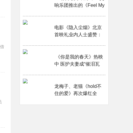
响乐团推出的《Feel My
Rhythm》交响乐版今天
下午5点公开！···
电影《隐入尘烟》北京
首映礼业内人士盛赞：
片子里有宝石一样的心
借
灵！ ​···
​ 《你是我的春天》热映
中 医护夫妻成“催泪瓦
斯”黄晓明演技获赞···
龙梅子、老猫《hold不
住的爱》再次爆红全
网，抓耳前奏让网友上
员
头！···