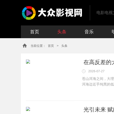
电影电视
首页
头条
音乐
当前位置：
首页
>
头条
​ 在高反差的
2026-07-27
苍山洱海之间，大理
洱海边近乎纯黑的低
​ 光引未来 