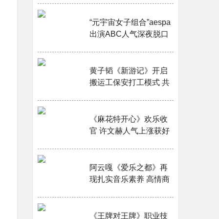
“元宇宙女子组合”aespa
出演ABC人气深夜脱口
秀《Jimmy Kimmel
Live!》，获得爆发性反
响！···
黄子韬《新游记》开启
搬运工保安打工模式 共
情式呼吁配合防疫工作
···
《麻花特开心》欢乐收
官 许文赫人气上涨获好
评···
阿云嘎《爱乐之都》再
现扎实音乐素养 高情商
化解演员情绪获赞···
《王牌对王牌》职业技