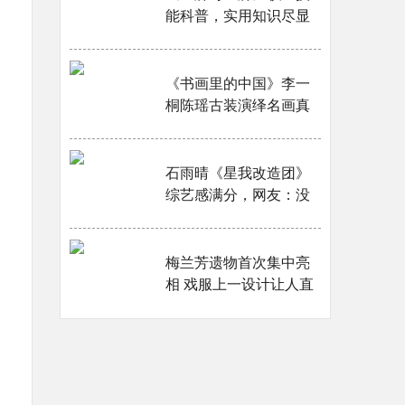
能科普，实用知识尽显
行业风采···
《书画里的中国》李一
桐陈瑶古装演绎名画真
假传奇 解开《富春山居
图》的庚寅之谜···
石雨晴《星我改造团》
综艺感满分，网友：没
想到你是这样的石雨晴
···
梅兰芳遗物首次集中亮
相 戏服上一设计让人直
呼“想不到”！···