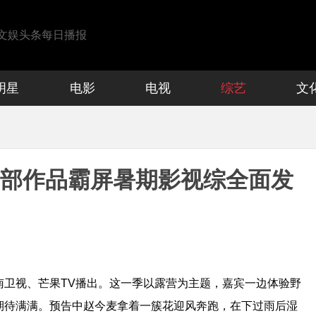
文娱头条每日播报
明星
电影
电视
综艺
文
4部作品霸屏暑期影视综全面发
南卫视、芒果TV播出。这一季以露营为主题，嘉宾一边体验野
期待满满。预告中赵今麦拿着一簇花迎风奔跑，在下过雨后湿