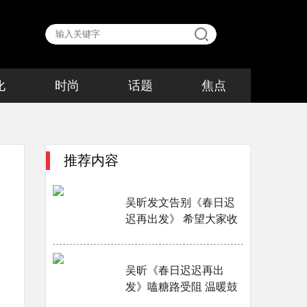
化
时尚
话题
焦点
推荐内容
吴昕发文告别《春日迟
迟再出发》 希望大家收
获勇敢与快乐···
吴昕《春日迟迟再出
发》嗑糖路受阻 温暖鼓
励嘉宾敢于“出发”···