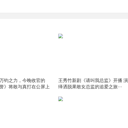
万钧之力，今晚收官的
王秀竹新剧《请叫我总监》开播 演
誉》将敢与真打在公屏上​
绎洒脱果敢女总监的追爱之旅···