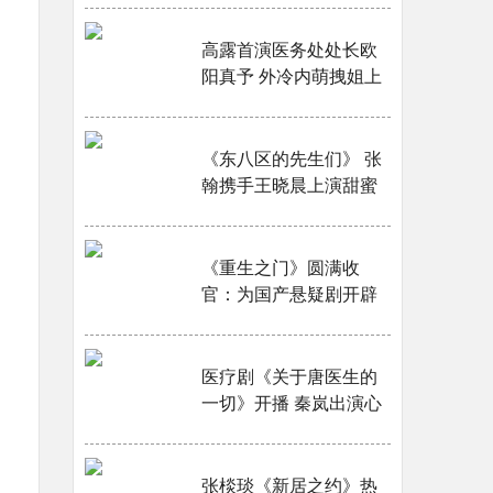
高露首演医务处处长欧
阳真予 外冷内萌拽姐上
线大获好评···
《东八区的先生们》 张
翰携手王晓晨上演甜蜜
爱情！···
《重生之门》圆满收
官：为国产悬疑剧开辟
新赛道···
医疗剧《关于唐医生的
一切》开播 秦岚出演心
外科医生展医者仁心···
张棪琰《新居之约》热