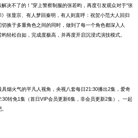
饭解决不了的！”穿上警察制服的张若昀，再度引发观众对于“张
法师》张显宗、有人梦回秦明，有人则直呼：祝贺小范大人回归
刃切换于多重角色之间的同时，做到了每一个角色都深入人
若昀轻松自如，完成度极高，并再度开启沉浸式演技模式。
具烟火气的平凡人视角，央视八套每日21:30播出2集，爱奇
22:30转免1集（首日VIP会员更新6集，非会员更新2集）。一起
吧。