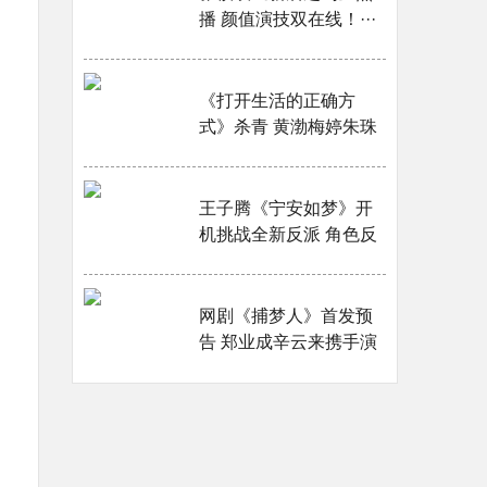
播 颜值演技双在线！···
《打开生活的正确方
式》杀青 黄渤梅婷朱珠
共同探寻中生代人生观
···
王子腾《宁安如梦》开
机挑战全新反派 角色反
差引人期待···
网剧《捕梦人》首发预
告 郑业成辛云来携手演
绎悬疑美学···