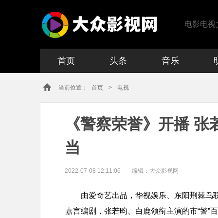
电影电视
首页
头条
音乐
当前位置：
首页
>
电视
《警察荣誉》开播 张
当​
2022-07-08 12:11:06
编辑：
大众影视网
由爱奇艺出品，华视娱乐、东阳荆棘鸟
嘉言编剧，张若昀、白鹿领衔主演的市“警”百