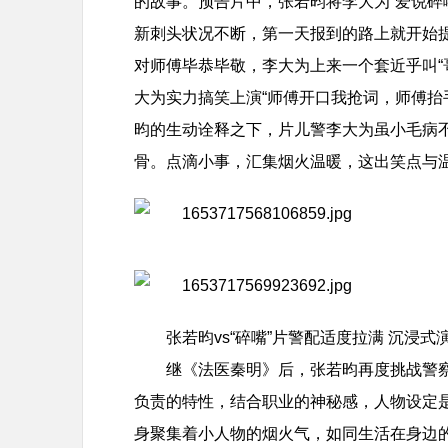
的故事。预告片中，张若昀将李大为“爱说碎
新刺头状况不断，第一天报到的路上就开始提
对师傅毕恭毕敬，李大为上来一个套近乎叫“
大为实力搞笑上演“师傅开口我抢词，师傅抬
昀的生动诠释之下，片儿警李大为虽小毛病
骨。点滴小事，汇集烟火温暖，这出笑点与
张若昀vs“碎嘴”片警配适度拉满 沉浸
继《法医秦明》后，张若昀再度挑战警
负责的特性，结合职业的神秘感，人物设定
身聚集着小人物的烟火气，如同生活在身边的