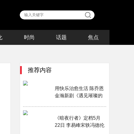
化
时尚
话题
焦点
推荐内容
用快乐治愈生活 陈乔恩
金瀚新剧《遇见璀璨的
你》定档6月15日···
《暗夜行者》定档5月
22日 李易峰宋轶冯德伦
搭档演绎最燃缉毒剧···