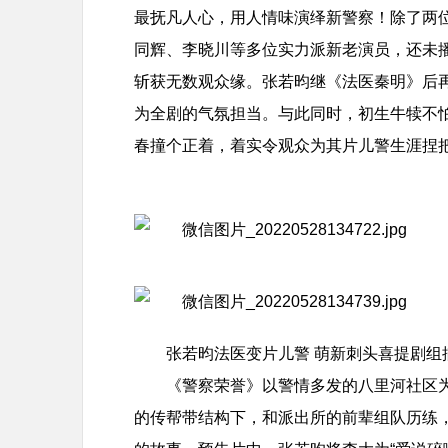
最抚凡人心，用人情味演绎新警察！除了两
同辉、李晓川等多位实力派新老演员，还未
斩获无数观众缘。张若昀继《法医秦明》后再
为全剧的气氛担当。与此同时，初生牛犊不
春撞个正着，着实令观众为其片儿警生涯捏
张若昀法医变片儿警 萌新刺头喜提剧组
《警察荣誉》以警情多发的八里河社区
的传帮带结构下，和派出所的前辈组队历练