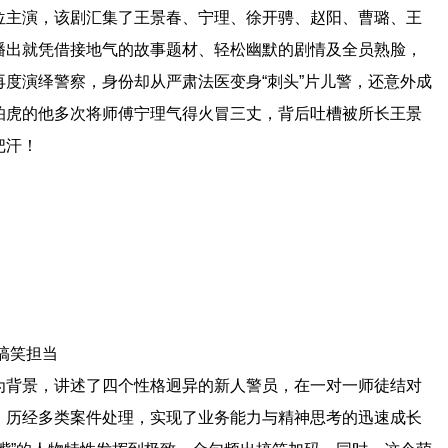
位主演，该剧汇集了王景春、宁理、徐开骋、赵阳、曹璐、王
播出就凭借接地气的故事题材、轻松幽默的剧情及全员熟脸，
度演绎警察，身份却从严肃法医变身“刺头”片儿警，还意外成
怕虎的他多次将师傅宁理气得火冒三丈，背后吐槽被所长王景
把汗！
搞笑担当
为背景，讲述了四个性格迥异的新人警员，在一对一师徒结对
，历经多类案件处理，实现了业务能力与精神思考的迅速成长