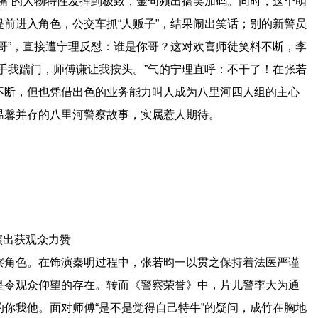
嘴”的人物特性发挥到极致，金句频出搞笑加码。同时，这个萌
前进入角色，公交车抓“人贩子”，结果闹出笑话；别的新警员
哥”，直接遭宁理反怼：谁是你哥？这对欢喜师徒笑料不断，李
手我踹门，师傅谦让我按头。”气的宁理直呼：不干了！在张若
不断，但也凭借出色的业务能力叫人成为八里河四人组的主心
温馨并存的八里河警察故事，实属惹人期待。
式演出获观众力赞
察角色。在饰演秦明过程中，张若昀一以贯之保持着法医严谨
是令观众仰望的存在。转而《警察荣誉》中，片儿警李大为通
你我他。面对师傅“是不是觉得自己特牛”的疑问，成竹在胸地