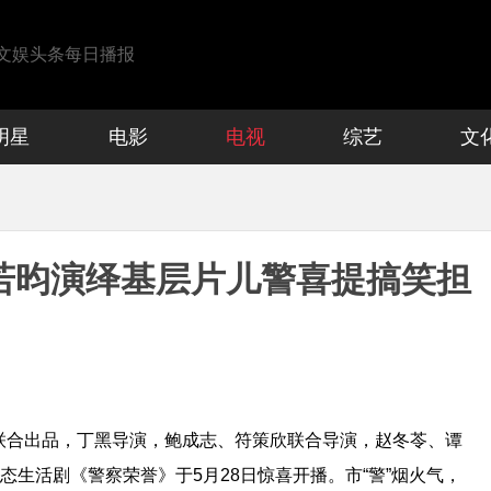
文娱头条每日播报
明星
电影
电视
综艺
文
若昀演绎基层片儿警喜提搞笑担
联合出品，丁黑导演，鲍成志、符策欣联合导演，赵冬苓、谭
态生活剧《警察荣誉》于5月28日惊喜开播。市“警”烟火气，