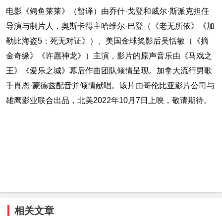
电影《鳄鱼莱莱》（暂译）由乔什·戈登和威尔·斯派克担任
导演与制片人，奥斯卡得主哈维尔·巴登（《老无所依》《加
勒比海盗5：死无对证》）、美国金球奖影后吴恬敏（《摘
金奇缘》《许愿神龙》）主演，影片的原声音乐由《马戏之
王》《爱乐之城》幕后作曲团队倾情呈现。加拿大流行男歌
手肖恩·蒙德兹配音并倾情献唱。该片由哥伦比亚影片公司与
雄鹰影业联合出品，北美2022年10月7日上映，敬请期待。
相关文章