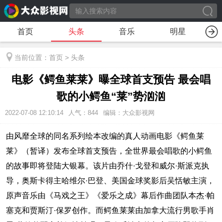
首页
头条
音乐
明星
当前位置：
首页
>
头条
电影《鳄鱼莱莱》曝全球首支预告 最会唱
歌的小鳄鱼“莱”势汹汹
2022-07-08 12:10:14
人气：
844
编辑：大众影视网
由风靡全球的同名系列绘本改编的真人动画电影《鳄鱼莱
莱》（暂译）发布全球首支预告，全世界最会唱歌的小鳄鱼
的故事即将登陆大银幕。该片由乔什·戈登和威尔·斯派克执
导，奥斯卡得主哈维尔·巴登、美国金球奖影后吴恬敏主演，
原声音乐由《马戏之王》《爱乐之成》幕后作曲团队本杰·帕
塞克和贾斯汀·保罗创作。而鳄鱼莱莱由加拿大流行男歌手肖