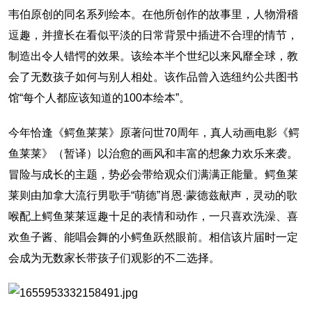
韦伯原创的同名系列绘本。在他所创作的故事里，人物滑稽
逗趣，并擅长在看似平淡的日常背景中插进不合理的情节，
制造出令人错愕的效果。该绘本半个世纪以来风靡全球，教
会了无数孩子如何与别人相处。该作品曾入选纽约公共图书
馆“每个人都应该知道的100本绘本”。
今年恰逢《鳄鱼莱莱》原著问世70周年，真人动画电影《鳄
鱼莱莱》（暂译）以治愈的画风和丰富的想象力欢乐来袭。
冒险与成长的主题，势必会带给观众们满满正能量。鳄鱼莱
莱则由加拿大流行男歌手“萌德”肖恩·蒙德兹献声，灵动的歌
喉配上鳄鱼莱莱逗趣十足的表情和动作，一只喜欢洗澡、喜
欢鱼子酱、能唱会舞的小鳄鱼跃然眼前。相信该片届时一定
会成为无数家长带孩子们观影的不二选择。