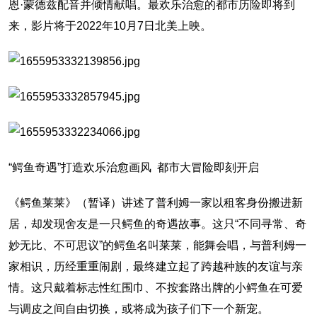
恩·蒙德兹配音并倾情献唱。最欢乐治愈的都市历险即将到
来，影片将于2022年10月7日北美上映。
“鳄鱼奇遇”打造欢乐治愈画风 都市大冒险即刻开启
《鳄鱼莱莱》（暂译）讲述了普利姆一家以租客身份搬进新
居，却发现舍友是一只鳄鱼的奇遇故事。这只“不同寻常、奇
妙无比、不可思议”的鳄鱼名叫莱莱，能舞会唱，与普利姆一
家相识，历经重重闹剧，最终建立起了跨越种族的友谊与亲
情。这只戴着标志性红围巾、不按套路出牌的小鳄鱼在可爱
与调皮之间自由切换，或将成为孩子们下一个新宠。