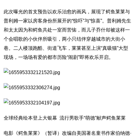
此次曝光的首支预告以欢乐治愈的画风，展现了鳄鱼莱莱与
普利姆一家以房客身份所展开的“惊吓”与“惊喜”。普利姆先生
和太太因为和鳄鱼共处一室而苦恼，而儿子乔什却被这样一
个会唱歌的小伙伴所吸引，两小只结伴穿越城市的大街小
巷。二人楼顶跑酷、街道飞车，莱莱甚至上演“真吸猫”大型
现场，一场场有爱的都市历险“闹剧”即将欢乐开启。
全球经典绘本登上大银幕 流行男歌手“萌德”献声鳄鱼莱莱
电影《鳄鱼莱莱》（暂译）改编自美国著名童书作家伯纳德·