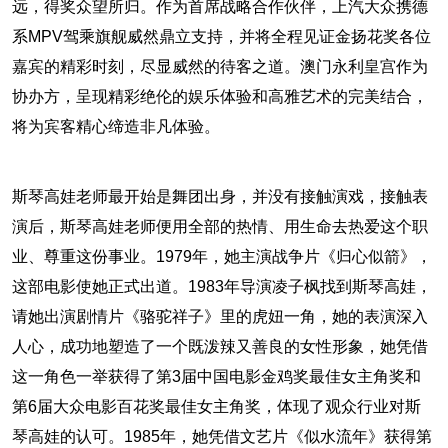
远，得奖众望所归。作为首席战略合作伙伴，上汽大众携德
系MPV驾乘旗舰威然鼎立支持，并将全程见证金扬花奖各位
嘉宾的精彩时刻，尽显威然的待客之道。澳门永利皇宫作为
协办方，呈现精彩绝伦的娱乐体验和高雅艺术的完美结合，
将为宾客精心缔造非凡体验。
斯琴高娃老师最开始是舞团出身，并没有接触演戏，接触表
演后，斯琴高娃老师便用全部的热情、用生命去热爱这个职
业、尊重这份事业。1979年，她主演战争片《归心似箭》，
这部电影使她正式出道。1983年导演凌子枫找到斯琴高娃，
请她出演剧情片《骆驼祥子》里的虎妞一角，她的表演深入
人心，成功地塑造了一个既泼辣又善良的女性形象，她凭借
这一角色一举获得了第3届中国电影金鸡奖最佳女主角奖和
第6届大众电影百花奖最佳女主角奖，体现了观众行业对斯
琴高娃的认可。1985年，她凭借文艺片《似水流年》获得第