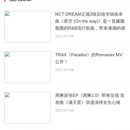
NCT DREAM正规2辑后续专辑收录
曲《星空 (On the way)》是一首朦胧
氛围的R&B流行歌曲，带来满满的感
动！
2022-07-08
TRAX《Paradox》的Remaster MV
公开！
2022-07-08
周爽首张EP《周爽2.0》即将呈现 首
发曲《满天星》浪漫演绎女生心绪
2022-07-08