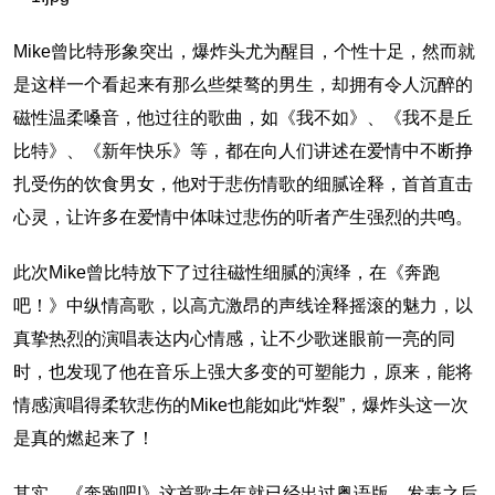
Mike曾比特形象突出，爆炸头尤为醒目，个性十足，然而就
是这样一个看起来有那么些桀骜的男生，却拥有令人沉醉的
磁性温柔嗓音，他过往的歌曲，如《我不如》、《我不是丘
比特》、《新年快乐》等，都在向人们讲述在爱情中不断挣
扎受伤的饮食男女，他对于悲伤情歌的细腻诠释，首首直击
心灵，让许多在爱情中体味过悲伤的听者产生强烈的共鸣。
此次Mike曾比特放下了过往磁性细腻的演绎，在《奔跑
吧！》中纵情高歌，以高亢激昂的声线诠释摇滚的魅力，以
真挚热烈的演唱表达内心情感，让不少歌迷眼前一亮的同
时，也发现了他在音乐上强大多变的可塑能力，原来，能将
情感演唱得柔软悲伤的Mike也能如此“炸裂”，爆炸头这一次
是真的燃起来了！
其实，《奔跑吧!》这首歌去年就已经出过粤语版，发表之后