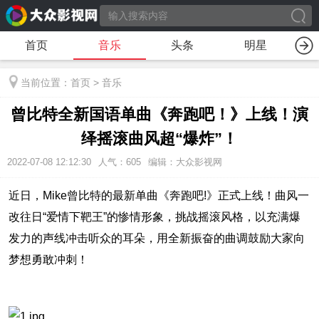
首页
音乐
头条
明星
当前位置：
首页
>
音乐
曾比特全新国语单曲《奔跑吧！》上线！演
绎摇滚曲风超“爆炸”！
2022-07-08 12:12:30
人气：
605
编辑：大众影视网
近日，Mike曾比特的最新单曲《奔跑吧!》正式上线！曲风一
改往日“爱情下靶王”的惨情形象，挑战摇滚风格，以充满爆
发力的声线冲击听众的耳朵，用全新振奋的曲调鼓励大家向
梦想勇敢冲刺！