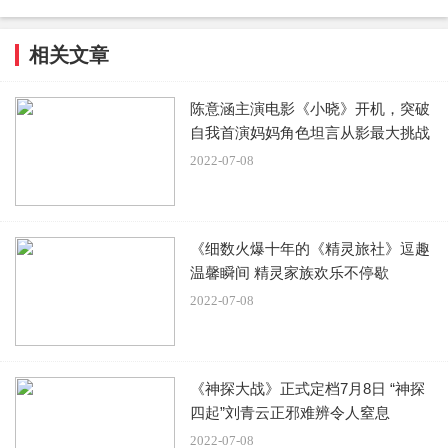
相关文章
陈意涵主演电影《小晓》开机，突破
自我首演妈妈角色坦言从影最大挑战
2022-07-08
《细数火爆十年的《精灵旅社》逗趣
温馨瞬间 精灵家族欢乐不停歇
2022-07-08
《神探大战》正式定档7月8日 “神探
四起”刘青云正邪难辨令人窒息
2022-07-08