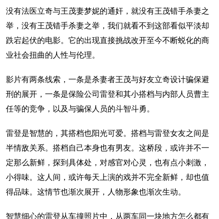
没有法医立奇与王茂妻梦妮的通奸，就没有王茂错手杀妻之
举，没有王茂错手杀妻之举，我们就看不到这部看似平淡却
跌宕起伏的电影。它的出现直接挑战改开至今不断蜕化的商
业社会扭曲的人性与伦理。
影片有两条线索，一条是杀妻者王茂与好友立奇设计骗保避
刑的展开，一条是保险公司雷登和其小搭档与内部人员曹主
任等的竞争，以及与骗保人员的斗智斗勇。
雷登是智慧的，其搭档也阳光可爱。搭档与雷登女友之间是
半情敌关系。搭档自己本身也有男友。这桥段，或许并不一
定那么新鲜，探到具体处，对感官对心灵，也有点小刺激，
小得味。这人间，或许每天上演的戏并不完全新鲜，却也值
得品味。这情节也渐次展开，人物形象也渐次生动。
智慧细心的雷登从车撞照片中，从两车同一块地方怎么都有