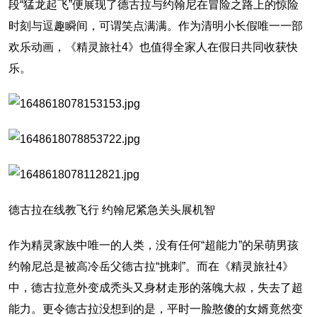
段“猛龙起飞”便展现了德古拉与约翰尼在冒险之路上的惊险
时刻与逗趣瞬间，可谓笑点满满。作为清明小长假唯一一部
欢乐动画，《精灵旅社4》也值得全家人在假日共同收获快
乐。
德古拉在线教飞行 约翰尼紧急关头展机智
作为精灵家族中唯一的人类，没有任何“超能力”的呆萌男孩
约翰尼总是被高冷岳父德古拉“挑刺”。而在《精灵旅社4》
中，德古拉意外变成秃头又身材走形的落魄大叔，失去了超
能力。更令德古拉没想到的是，平时一脸憨傻的女婿竟然变