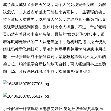
成了高大威猛又会喷火的龙，两个人的处境完全反转。为解
决危机，二人首次单独出门前往南美雨林，一生要强的德古
拉不适应人类世界，吃尽做人的苦，约翰尼则不断为自己又
发现新技能感到惊喜，强烈对比令人捧腹。不过，千岁老精
灵仍然有着经验丰富的头脑。最新的“猛龙起飞”片段中，跟
着导航却走错路的二人从悬崖坠下，危机时刻德古拉给傻女
婿现场教学飞翔技巧，学渣约翰尼手脚并用学习翅膀使用技
能，一番折腾后终于悟到诀窍，紧急救起跌落到不见人影的
德古拉。约翰尼学会新技能放飞自我，两人畅游雨林上空嗨
翻当场。片段画风跳脱又幽默，欢脱氛围值得期待。
小长假唯一好莱坞动画电影受好评 笑闹升级全家共享欢乐