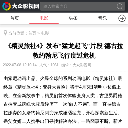
首页
电影
头条
音乐
当前位置：
首页
>
电影
《精灵旅社4》发布“猛龙起飞”片段 德古拉
教约翰尼飞行度过危机
2022-07-08 12:10:14
人气：
1031
编辑：大众影视网
由索尼动画出品、火爆全球的系列动画电影《精灵旅社》最
终章《精灵旅社4：变身大冒险》将于4月3日清明小长假上
映。在全新故事中，精灵们首次体验变身人类，古堡男爵德
古拉变成落魄大叔后经历了一次“做人不易”。而一直被德古
拉嫌弃的女婿约翰尼则变身成潇洒猛龙，开心探索新生活。
岳父女婿二人携手出门寻找解决办法，一路囧事不断。新片