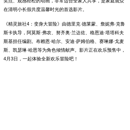
笑点、观感轻松的动画，非常适合全家人共享，是家庭观众
在清明小长假共度温馨时光的首选影片。
《精灵旅社4：变身大冒险》由德里克·德莱蒙、詹妮弗·克鲁
斯卡执导，阿莫斯·弗农、努齐奥·兰达佐、格恩迪·塔塔科夫
斯基担任编剧。布赖恩·哈尔、安迪·萨姆伯格、赛琳娜·戈麦
斯、凯瑟琳·哈恩等为角色倾情献声。影片正在欢乐预售中，
4月3日，一起体验全新欢乐冒险吧！