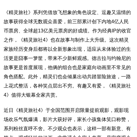
《精灵旅社》系列凭借放飞想象的角色设定、逗趣又温情的
故事获得全球无数观众喜爱，前三部累计创下内地4亿人民
币票房、全球超13亿美元票房的好成绩。作为经典IP的收官
之作，《精灵旅社4》也在故事与制作上大升级。这次精灵
家族经历变身后都将以全新形象出现，适应从未体验过的生
活更是囧事一箩筐，带来不少新鲜观感。德古拉与约翰尼的
故事更是首度展现，他俩的组合也是家庭向动画里不常见的
角色搭配。此外，精灵们也会倾巢出动共踏冒险旅途，一路
上花式整活，各种笑点层出不穷。有趣又有爱，《精灵旅社
4》值得大银幕全家共赏。
近日《精灵旅社4》于全国范围开启限量提前观影，观影现
场欢乐气氛爆满，影片大获好评，家长小孩集体笑口称赞，
系列粉丝直呼不舍。不少观众也表示，这样一部有新意、有